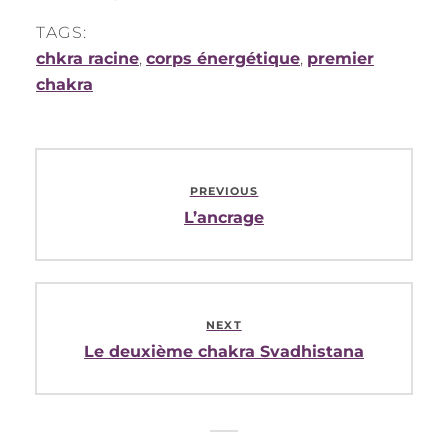
TAGS:
chkra racine
,
corps énergétique
,
premier
chakra
Navigation
PREVIOUS
de
Previous
L’ancrage
post:
l’article
NEXT
Next
Le deuxième chakra Svadhistana
post: