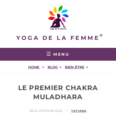
Skip
to
content
YOGA DE LA FEMME
MENU
HOME
BLOG
BIEN-ÊTRE
LE PREMIER CHAKRA
MULADHARA
POSTED
BY
06.01.2017
19.09.2022
TATIANA
ON